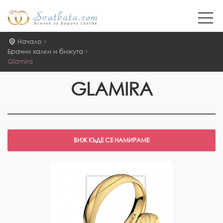
Начало
Брачни халки и бижута
Glamira
GLAMIRA