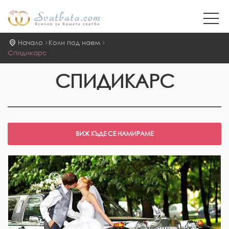
Начало
Коли под наем
Спидикарс
СПИДИКАРС