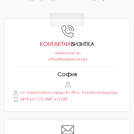
КОНТАКТНА
ВИЗИТКА
speedycars.eu
office@speedycars.eu
София
к.в. Манастирски ливади бл.28 ул. Костенски водопад
0878 647 273
,
0887 412 089