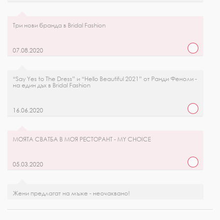
Три нови бранда в Bridal Fashion
07.08.2020
“Say Yes to The Dress” и “Hello Beautiful 2021” от Ранди Феноли -
на един дъх в Bridal Fashion
16.06.2020
МОЯТА СВАТБА В МОЯ РЕСТОРАНТ - MY CHOICE
05.03.2020
Жени предлагат на мъже - неочаквано!
21.02.2020