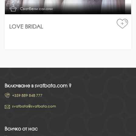
Сватбени салони
+
LOVE BRIDAL
Включване в svatbata.com ?
+359 889 848 777
svatbata@svatbata.com
Всичко от нас