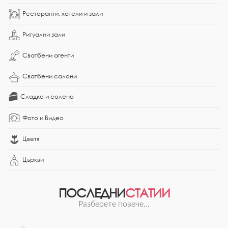
Ресторанти, хотели и зали
Ритуални зали
Сватбени агенти
Сватбени салони
Сладко и солено
Фото и Видео
Цветя
Църкви
ПОСЛЕДНИ
СТАТИИ
Разберете повече...