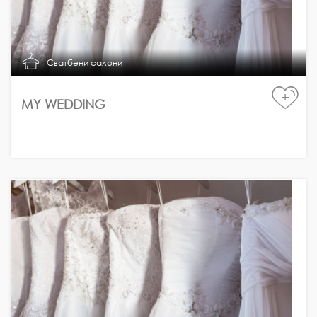
Сватбени салони
+
МY WEDDING