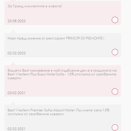
За Гранд моментите в живота!
23.08.2022
Нови предложения от ресторант PRINCIPI DI PIEMONTE !
02.02.2022
Вашето Best изживяване в най-съдбовния ден е в градината на
Best Western Plus Expo Hotel Sofia - 15% отстъпка от сватбените
куверти
03.02.2021
Best Western Premier Sofia Airport Hotel -Получете сега 15%
отстъпка от сватбените куверти
02.02.2021