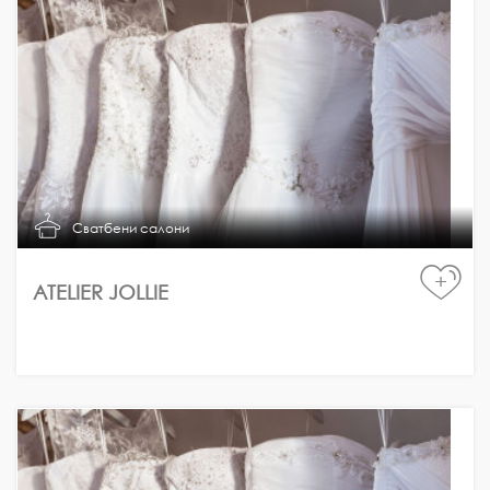
Сватбени салони
+
ATELIER JOLLIE