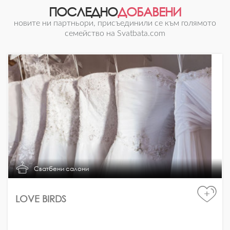
ПОСЛЕДНО
ДОБАВЕНИ
новите ни партньори, присъединили се към голямото
семейство на Svatbata.com
Сватбени салони
+
LOVE BIRDS