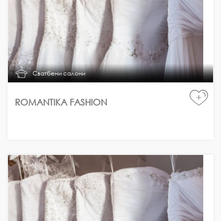
Сватбени салони
+
ROMANTIKA FASHION