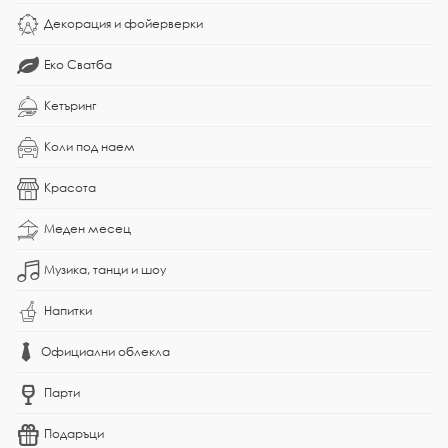
Декорация и фойерверки
Еко Сватба
Кетъринг
Коли под наем
Красота
Меден месец
Музика, танци и шоу
Напитки
Официални облекла
Парти
Подаръци