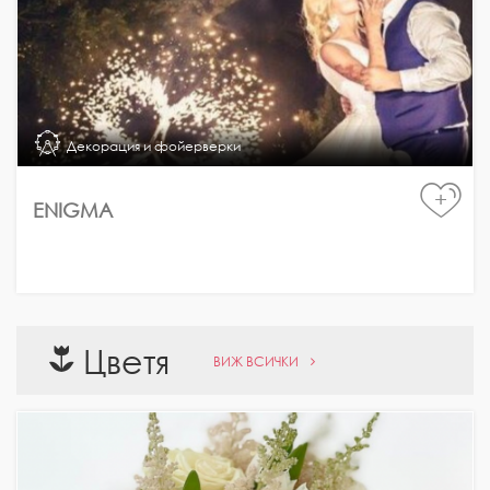
Декорация и фойерверки
+
ENIGMA
Цветя
ВИЖ ВСИЧКИ