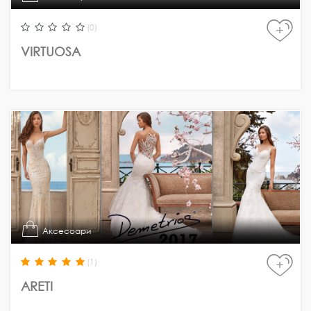
(0)
+
VIRTUOSA
Аксесоари
(1)
+
ARETI