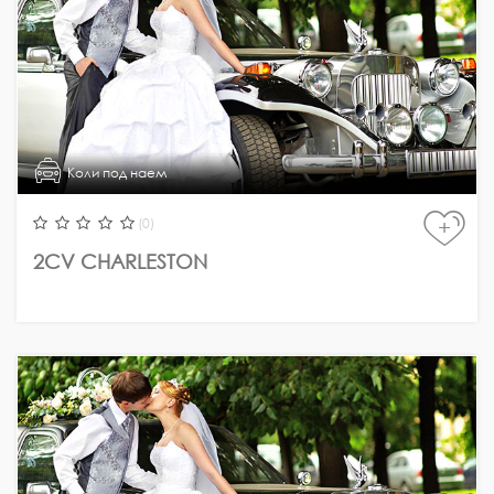
Коли под наем
(0)
+
2CV CHARLESTON