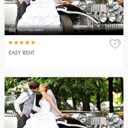
Коли под наем
(1)
+
EASY RENT