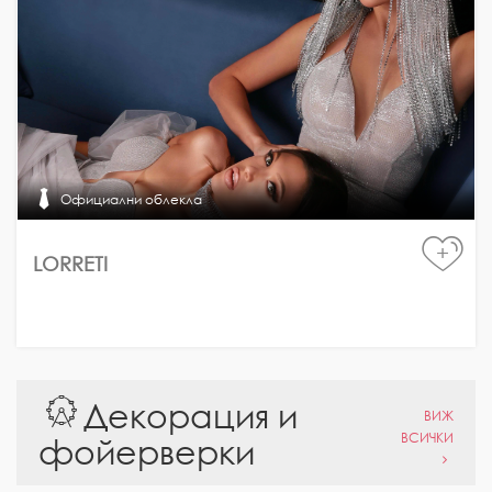
Официални облекла
+
LORRETI
Декорация и
ВИЖ
ВСИЧКИ
фойерверки