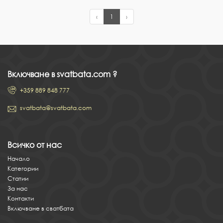
‹
1
›
Включване в svatbata.com ?
+359 889 848 777
svatbata@svatbata.com
Всичко от нас
Начало
Категории
Статии
За нас
Контакти
Включване в сватбата