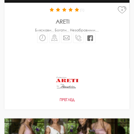
+
(1)
ARETI
Понеделник - Петък
10:00 - 19:00
Събота
11:00 - 18:00
Бляскави... Богати... Незабравими....
ПРЕГЛЕД