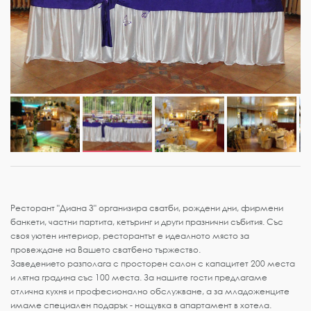
Ресторант "Диана 3" организира сватби, рождени дни, фирмени
банкети, частни партита, кетъринг и други празнични събития. Със
своя уютен интериор, ресторантът е идеалното място за
провеждане на Вашето сватбено тържество.
Заведението разполага с просторен салон с капацитет 200 места
и лятна градина със 100 места. За нашите гости предлагаме
отлична кухня и професионално обслужване, а за младоженците
имаме специален подарък - нощувка в апартамент в хотела.