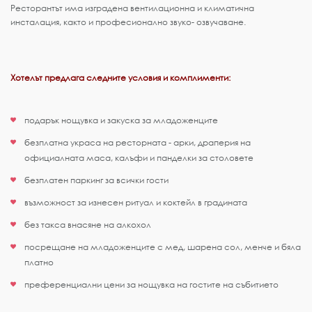
Ресторантът има изградена вентилационна и климатична
инсталация, както и професионално звуко- озвучаване.
Хотелът предлага следните условия и комплименти:
подарък нощувка и закуска за младоженците
безплатна украса на ресторната - арки, драперия на
официалната маса, калъфи и панделки за столовете
безплатен паркинг за всички гости
възможност за изнесен ритуал и коктейл в градината
без такса внасяне на алкохол
посрещане на младоженците с мед, шарена сол, менче и бяла
платно
преференциални цени за нощувка на гостите на събитието