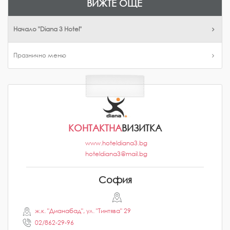
ВИЖТЕ ОЩЕ
Начало "Diana 3 Hotel"
Празнично меню
КОНТАКТНА
ВИЗИТКА
www.hoteldiana3.bg
hoteldiana3@mail.bg
София
ж.к. "Дианабад", ул. "Тинтява" 29
02/862-29-96