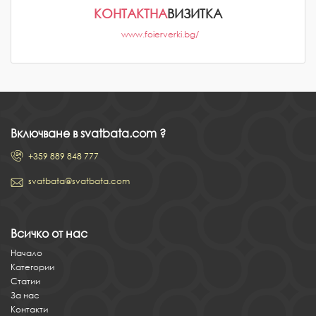
КОНТАКТНА
ВИЗИТКА
www.foierverki.bg/
Включване в svatbata.com ?
+359 889 848 777
svatbata@svatbata.com
Всичко от нас
Начало
Категории
Статии
За нас
Контакти