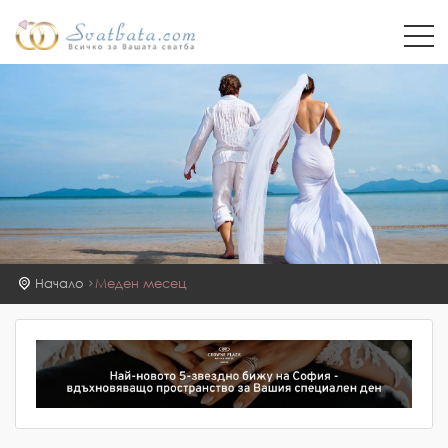
Начало
Меден месец