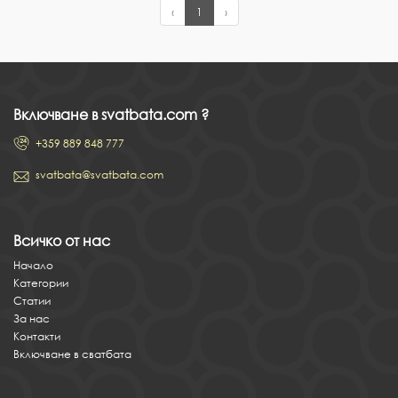
‹
1
›
Включване в svatbata.com ?
+359 889 848 777
svatbata@svatbata.com
Всичко от нас
Начало
Категории
Статии
За нас
Контакти
Включване в сватбата