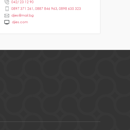
042/ 23 12 90
0897 371 261
,
0887 846 963
,
0898 635 323
djies@mail.bg
djies.com