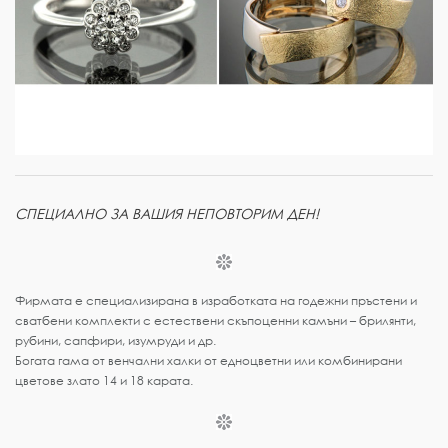
СПЕЦИАЛНО ЗА ВАШИЯ НЕПОВТОРИМ ДЕН!
Фирмата е специализирана в изработката на годежни пръстени и
сватбени комплекти с естествени скъпоценни камъни – брилянти,
рубини, сапфири, изумруди и др.
Богата гама от венчални халки от едноцветни или комбинирани
цветове злато 14 и 18 карата.