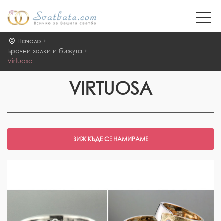
Начало
Брачни халки и бижута
Virtuosa
VIRTUOSA