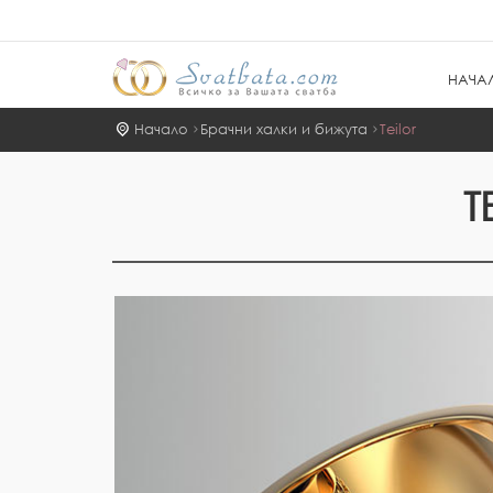
НАЧА
Начало
Брачни халки и бижута
Teilor
T