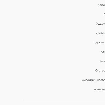
Коре
Удълж
Удебе
Циркумц
Ла
Хим
Отстра
Липофилинг със
Лазерн