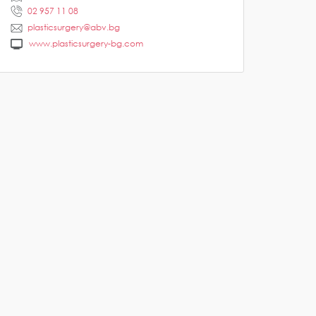
02 957 11 08
plasticsurgery@abv.bg
www.plasticsurgery-bg.com