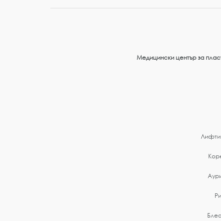
Медицински център за пласт
Лифтин
Коре
Аур
Р
Бле