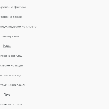
иране на филъри
игане на вежди
подмладяване на лицето
азмотерапия
Гърди
мяване на гърди
яване на гърди
игане на гърди
трукция на гърда
Тяло
минопластика