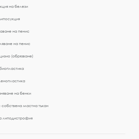
кция на белези
Липосукция
аване на пенис
ляване на пенис
изио (обрязване)
биопластика
енопластика
няване на бенки
 собствена мастна тъкан
а липодистрофия