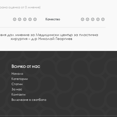
рана оценка от 0 мнения)
Качество
рвия дал мнение за Медицински център за пластична
хирургия – д-р Николай Георгиев
Всичко от нас
Начало
Категории
Статии
За нас
Контакти
Включване в сватбата