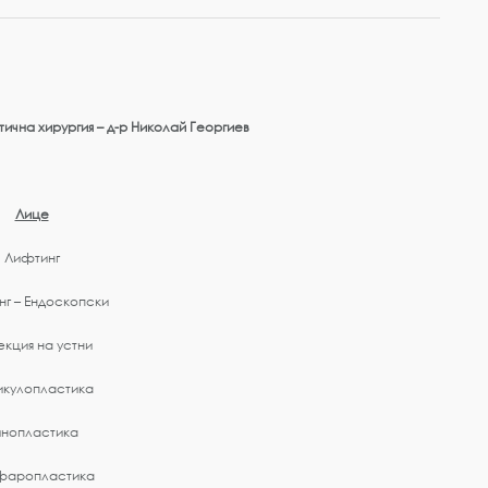
ична хирургия – д-р Николай Георгиев
Лице
Лифтинг
г – Ендоскопски
кция на устни
икулопластика
инопластика
фаропластика