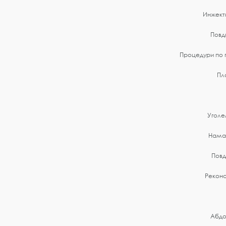
Инжект
Повд
Процедури по 
Пл
Уголе
Намал
Повд
Реконс
Абдо