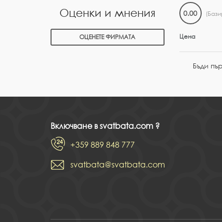
Оценки и мнения
0.00
(Бази
Цена
ОЦЕНЕТЕ ФИРМАТА
Бъди пъ
Включване в svatbata.com ?
+359 889 848 777
svatbata@svatbata.com