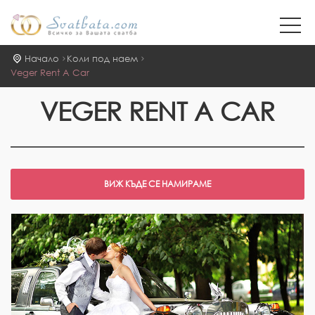
Начало
Коли под наем
Veger Rent A Car
VEGER RENT A CAR