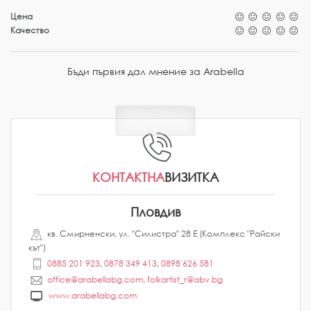
Цена
Качество
Бъди първия дал мнение за Arabella
КОНТАКТНА
ВИЗИТКА
Пловдив
кв. Смирненски, ул. "Силистра" 28 Е (Комплекс "Райски
кът")
0885 201 923
,
0878 349 413
,
0898 626 581
office@arabellabg.com, folkartist_r@abv.bg
www.arabellabg.com