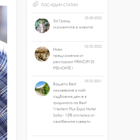
ПОСЛЕДНИ СТАТИИ
23.08.2022
За Гранд
моментите в живота!
02.02.2022
Нови
предложения от
ресторант PRINCIPI DI
PIEMONTE !
03.02.2021
Вашето Best
изживяване в най-
съдбовния ден е в
градината на Best
Western Plus Expo Hotel
Sofia - 15% отстъпка от
сватбените куверти