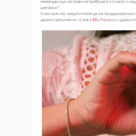
изневиделица се появи на трибуната с плакат с над
шегувам!“.
И ако все пак предпочитате да се придържате към 
дръзки и решителни. А ние в
Elite Precious
с удоволст