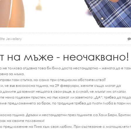
lite Jewellery
 на мъже - неочаквано!
 не толкова отдавна това би било доста нестандартно – жената да е тази
азена за мъжа.
аправи тази стъпка, но само при специални обстоятелства?
аси, че във високосна година, на 29 февруари, жените също могат да
 дамите да вземат нещата в свои ръце, в случай, че мъжът им отлагал
ете няма годежен пръстен, но пък кажат ли заветното „ДА“, трябва да пода
еме предложението за брак, по традиция трябва да плати глоба в пари ил
косна година. Дръзки и нестандартни през годините са Хали Бери, Бритни
рак на своите половинки!
то предложение на Пинк към своя любим. При състезание с мотоциклети 