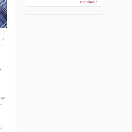
виж още
0
,
рят
и
тя