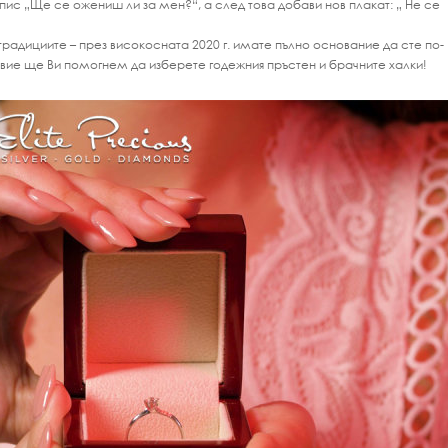
пис „Ще се ожениш ли за мен?“, а след това добави нов плакат: „ Не се
традициите – през високосната 2020 г. имате пълно основание да сте по-
вие ще Ви помогнем да изберете годежния пръстен и брачните халки!