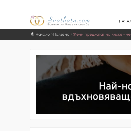
НАЧА
Начало
Полезно
Жени предлагат на мъже - не