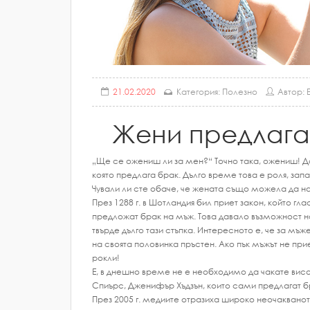
21.02.2020
Категория:
Полезно
Автор: E
Жени предлагат
„Ще се ожениш ли за мен?“ Tочно така, ожениш! До
която предлага брак. Дълго време това е роля, зап
Чували ли сте обаче, че жената също можела да н
През 1288 г. в Шотландия бил приет закон, който гл
предложат брак на мъж. Това давало възможност на
твърде дълго тази стъпка. Интересното е, че за мъж
на своята половинка пръстен. Ако пък мъжът не при
рокли!
Е, в днешно време не е необходимо да чакате висо
Спиърс, Дженифър Хъдзън, които сами предлагат б
През 2005 г. медиите отразиха широко неочаквано